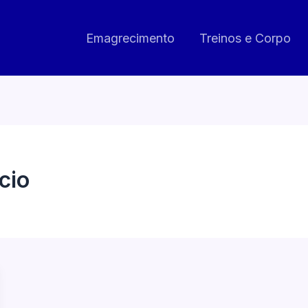
Emagrecimento
Treinos e Corpo
cio