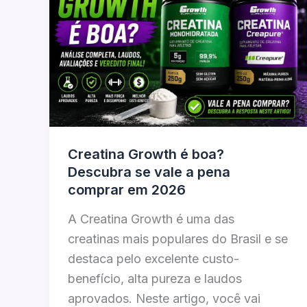
Creatina Growth é boa?
Descubra se vale a pena
comprar em 2026
A Creatina Growth é uma das
creatinas mais populares do Brasil e se
destaca pelo excelente custo-
benefício, alta pureza e laudos
aprovados. Neste artigo, você vai