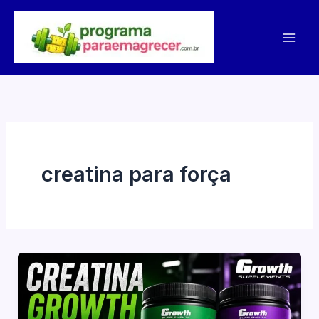
Ir
para
o
conteúdo
creatina para força