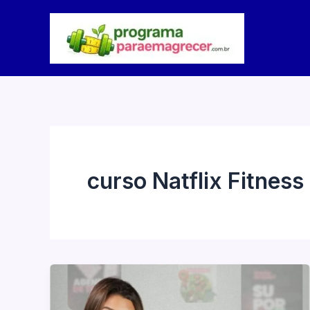
Ir
para
o
conteúdo
curso Natflix Fitness