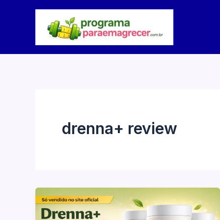
Ir
para
o
conteúdo
drenna+ review