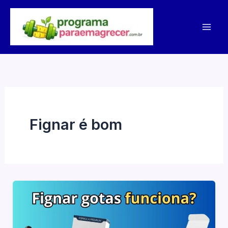
Ir
para
o
conteúdo
Fignar é bom