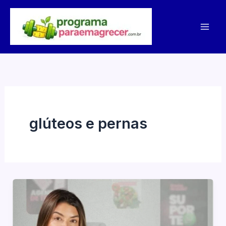
Ir
para
o
conteúdo
glúteos e pernas