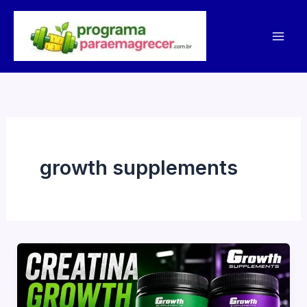
Ir
para
o
conteúdo
growth supplements