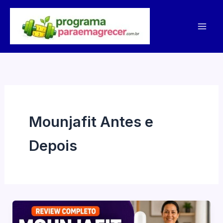
Ir
para
o
conteúdo
Mounjafit Antes e
Depois