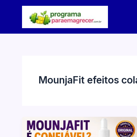
Ir
para
o
conteúdo
MounjaFit efeitos col