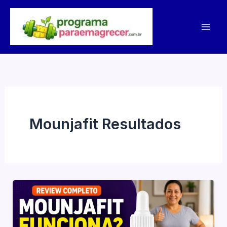
Ir
para
o
conteúdo
Mounjafit Resultados