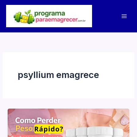
Ir
para
o
conteúdo
psyllium emagrece