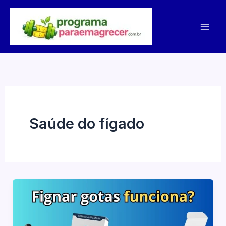
Ir
para
o
conteúdo
Saúde do fígado