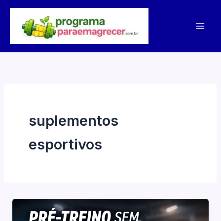
Ir
para
o
conteúdo
suplementos
esportivos